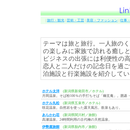
|
旅行・観光
|
芸術・工芸
|
美容・ファッション
|
仕事
テーマは旅と旅行。一人旅の
の楽しみに家族で訪れる癒し
ビジネスの出張には利便性の
恋人と二人だけの記念日を過
泊施設と行楽施設を紹介してい
ホテル太洋
(新潟県新発田市／ホテル)
月岡温泉。そば粉100％の手打ちそば「幽玄庵」。囲碁
ホテル丸松
(新潟県五泉市／ホテル)
咲花温泉。自然岩を使った露天風呂。飲泉もあり。
あらかわ荘
(新潟県関川村／旅館)
高瀬温泉。24時間利用の古代檜の天然温泉。
伊勢屋旅館
(新潟県胎内市／旅館)