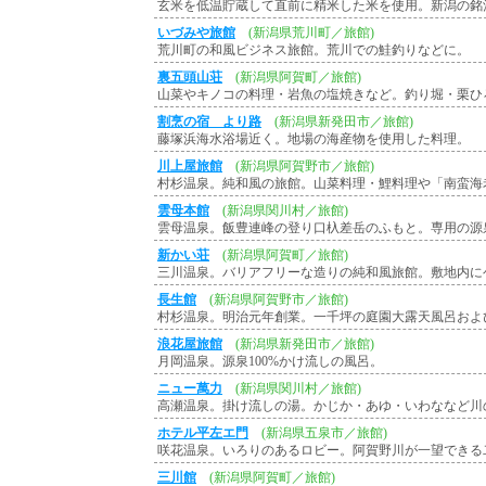
玄米を低温貯蔵して直前に精米した米を使用。新潟の銘
いづみや旅館
(新潟県荒川町／旅館)
荒川町の和風ビジネス旅館。荒川での鮭釣りなどに。
裏五頭山荘
(新潟県阿賀町／旅館)
山菜やキノコの料理・岩魚の塩焼きなど。釣り堀・栗ひ
割烹の宿 より路
(新潟県新発田市／旅館)
藤塚浜海水浴場近く。地場の海産物を使用した料理。
川上屋旅館
(新潟県阿賀野市／旅館)
村杉温泉。純和風の旅館。山菜料理・鯉料理や「南蛮海
雲母本館
(新潟県関川村／旅館)
雲母温泉。飯豊連峰の登り口杁差岳のふもと。専用の源
新かい荘
(新潟県阿賀町／旅館)
三川温泉。バリアフリーな造りの純和風旅館。敷地内に
長生館
(新潟県阿賀野市／旅館)
村杉温泉。明治元年創業。一千坪の庭園大露天風呂およ
浪花屋旅館
(新潟県新発田市／旅館)
月岡温泉。源泉100%かけ流しの風呂。
ニュー萬力
(新潟県関川村／旅館)
高瀬温泉。掛け流しの湯。かじか・あゆ・いわななど川
ホテル平左エ門
(新潟県五泉市／旅館)
咲花温泉。いろりのあるロビー。阿賀野川が一望できる
三川館
(新潟県阿賀町／旅館)