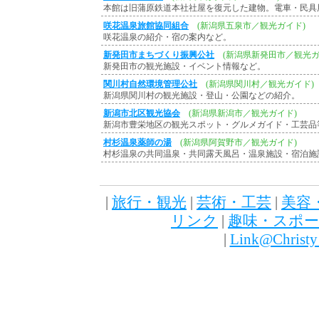
本館は旧蒲原鉄道本社社屋を復元した建物。電車・民具
咲花温泉旅館協同組合
(新潟県五泉市／観光ガイド)
咲花温泉の紹介・宿の案内など。
新発田市まちづくり振興公社
(新潟県新発田市／観光ガ
新発田市の観光施設・イベント情報など。
関川村自然環境管理公社
(新潟県関川村／観光ガイド)
新潟県関川村の観光施設・登山・公園などの紹介。
新潟市北区観光協会
(新潟県新潟市／観光ガイド)
新潟市豊栄地区の観光スポット・グルメガイド・工芸品
村杉温泉薬師の湯
(新潟県阿賀野市／観光ガイド)
村杉温泉の共同温泉・共同露天風呂・温泉施設・宿泊施
|
旅行・観光
|
芸術・工芸
|
美容
リンク
|
趣味・スポ
|
Link@Christ