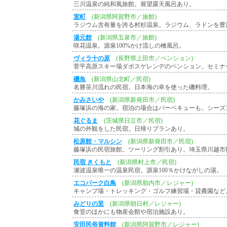
三川温泉の純和風旅館。展望露天風呂あり。
室町
(新潟県阿賀野市／旅館)
ラジウム含有量を誇る村杉温泉。ラジウム、ラドンを豊
湯元館
(新潟県五泉市／旅館)
咲花温泉。源泉100%かけ流しの檜風呂。
ヴィラ十の原
(長野県上田市／ペンション)
菅平高原スキー場ダボスゲレンデのペンション。セミナ
磯魚
(新潟県山北町／民宿)
名勝笹川流れの民宿。日本海の幸を使った磯料理。
かみさいや
(新潟県新発田市／民宿)
藤塚浜の海の家。宿泊の場合はバーベキューも。シー
花ぐるま
(茨城県日立市／民宿)
城の外観をした民宿。日帰りプランあり。
松原館・マルシン
(新潟県新発田市／民宿)
藤塚浜の民宿旅館。ツーリング割引あり。埼玉県川越市
民宿 きくもと
(新潟県村上市／民宿)
瀬波温泉唯一の温泉民宿。源泉100％かけながしの湯。
エコパーク白鳥
(新潟県胎内市／レジャー)
キャンプ場・トレッキング・ゴルフ練習場・貸農園など
みどりの里
(新潟県朝日村／レジャー)
食堂のほかにも物産会館や宿泊施設あり。
安田民俗資料館
(新潟県阿賀野市／レジャー)